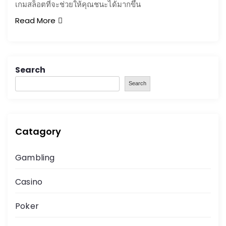
เกมสล็อตที่จะช่วยให้คุณชนะได้มากขึ้น
Read More
Search
Search
Catagory
Gambling
Casino
Poker