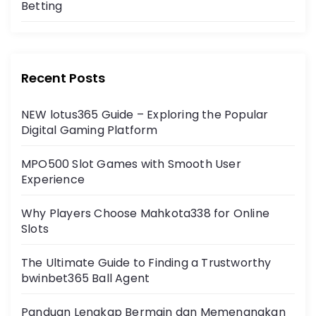
Betting
Recent Posts
NEW lotus365 Guide – Exploring the Popular
Digital Gaming Platform
MPO500 Slot Games with Smooth User
Experience
Why Players Choose Mahkota338 for Online
Slots
The Ultimate Guide to Finding a Trustworthy
bwinbet365 Ball Agent
Panduan Lengkap Bermain dan Memenangkan