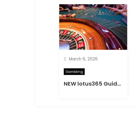
March 6, 2026
Gambling
NEW lotus365 Guide – Exploring the Popular Digital Gaming Platform