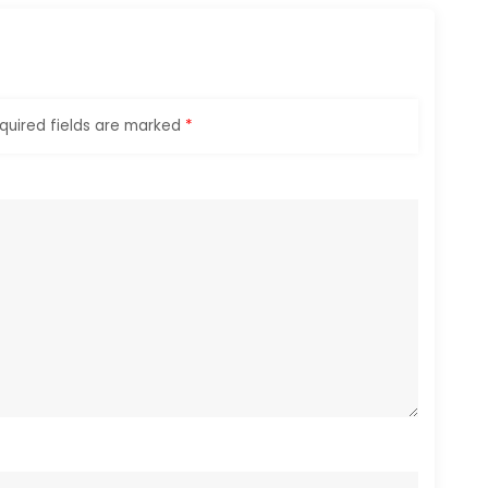
quired fields are marked
*