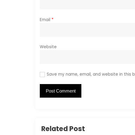
Email
*
Website
Save my name, email, and website in this b
Related Post