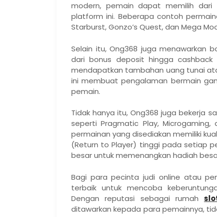
modern, pemain dapat memilih dari r
platform ini. Beberapa contoh permain
Starburst, Gonzo’s Quest, dan Mega Moo
Selain itu, Ong368 juga menawarkan b
dari bonus deposit hingga cashback
mendapatkan tambahan uang tunai atau p
ini membuat pengalaman bermain gam
pemain.
Tidak hanya itu, Ong368 juga bekerja
seperti Pragmatic Play, Microgaming
permainan yang disediakan memiliki kual
(Return to Player) tinggi pada setiap 
besar untuk memenangkan hadiah besar s
Bagi para pecinta judi online atau 
terbaik untuk mencoba keberuntun
Dengan reputasi sebagai rumah
sl
ditawarkan kepada para pemainnya, tida