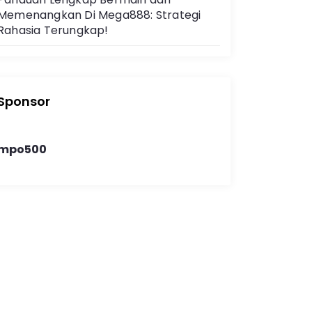
Memenangkan Di Mega888: Strategi
Rahasia Terungkap!
Sponsor
mpo500