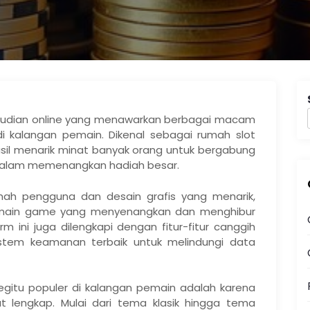
rjudian online yang menawarkan berbagai macam
i kalangan pemain. Dikenal sebagai rumah slot
sil menarik minat banyak orang untuk bergabung
alam memenangkan hadiah besar.
ah pengguna dan desain grafis yang menarik,
main game yang menyenangkan dan menghibur
rm ini juga dilengkapi dengan fitur-fitur canggih
sistem keamanan terbaik untuk melindungi data
gitu populer di kalangan pemain adalah karena
t lengkap. Mulai dari tema klasik hingga tema